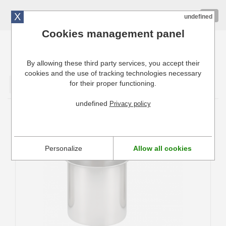
X
01 72 10 10 40
Togg
undefined
navig
Cookies management panel
By allowing these third party services, you accept their
Cuisinresto: Ustensiles de cuisine pour professionnels
cookies and the use of tracking technologies necessary
for their proper functioning.
Valider
undefined
Privacy policy
Bain-marie inox professionnel De Buyer
avec poignée
Personalize
Allow all cookies