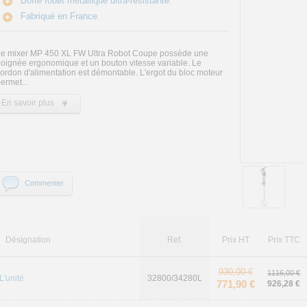
Boîte fouet métallique ultra-résistante.
Fabriqué en France.
Le mixer MP 450 XL FW Ultra Robot Coupe possède une
oignée ergonomique et un bouton vitesse variable. Le
ordon d'alimentation est démontable. L'ergot du bloc moteur
ermet...
En savoir plus
Commenter
Désignation
Ref.
Prix HT
Prix TTC
930,00 €
1116,00 €
L'unité
32800/34280L
771,90 €
926,28 €