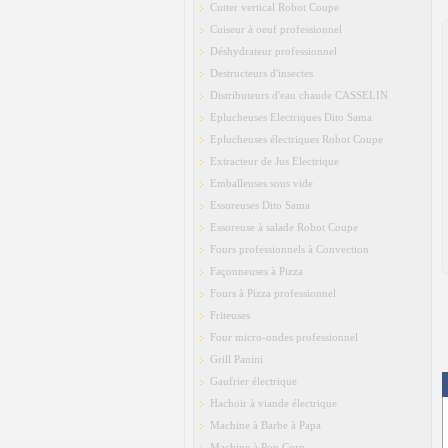
Cutter vertical Robot Coupe
Cuiseur à oeuf professionnel
Déshydrateur professionnel
Destructeurs d'insectes
Distributeurs d'eau chaude CASSELIN
Eplucheuses Electriques Dito Sama
Eplucheuses électriques Robot Coupe
Extracteur de Jus Electrique
Emballeuses sous vide
Essoreuses Dito Sama
Essoreuse à salade Robot Coupe
Fours professionnels à Convection
Façonneuses à Pizza
Fours à Pizza professionnel
Friteuses
Four micro-ondes professionnel
Grill Panini
Gaufrier électrique
Hachoir à viande électrique
Machine à Barbe à Papa
Machine à Pop Corn