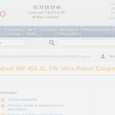
No
01 72 10 10 40
Vi
7 jours sur 7 de 9 h à 19 h
Pr
Nous contacter
Cuisi
l
Coutellerie
Bar &
La Salle
Stockage &
Pièces détachées
ion
Découpe
Buffet
Conservation
s
urs plongeants professionnels
>
Mixer plongeant Robot Coupe
>
Mon
Mixer MP 450 XL FW Ultra Robot Coupe
Avantages
Vitesse autorégulée.
Pied avec cloche et couteau tout inox
démontables.