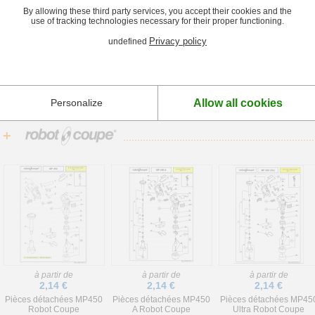
By allowing these third party services, you accept their cookies and the
use of tracking technologies necessary for their proper functioning.
à partir de
79,17 €
Privacy policy
undefined
Minipot et Mixipot Robot
Coupe
Allow all cookies
Personalize
+
à partir de
à partir de
à partir de
2,14 €
2,14 €
2,14 €
Pièces détachées MP450
Pièces détachées MP450
Pièces détachées MP45
Robot Coupe
A Robot Coupe
Ultra Robot Coupe