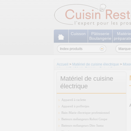
Cuisson
Pâtisserie
Matérie
Boulangerie
préparat
Index produits
Marque
Accueil
>
Matériel de cuisine électrique
>
Mixe
Mixer MP 450 XL FW Ultra Robot Coupe
Matériel de cuisine
électrique
Appareil à raclette
Appareil à poffertjes
Bain-Marie électrique professionnel
Batteurs mélangeurs Robot Coupe
Batteurs mélangeurs Dito Sama