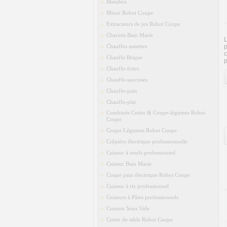
Blenders
Blixer Robot Coupe
Extracteurs de jus Robot Coupe
Chariots Bain Marie
Chauffes assiettes
p
c
Chauffe Brique
p
Chauffe-frites
Chauffe-saucisses
Chauffe-pain
Chauffe-plat
Combinés Cutter & Coupe-légumes Robot
Coupe
Coupe Légumes Robot Coupe
Crêpière électrique professionnelle
Cuiseur à oeufs professionnel
Cuiseur Bain Marie
Coupe pain électrique Robot Coupe
Cuiseur à riz professionnel
Cuiseurs à Pâtes professionnels
Cuisson Sous Vide
Cutter de table Robot Coupe