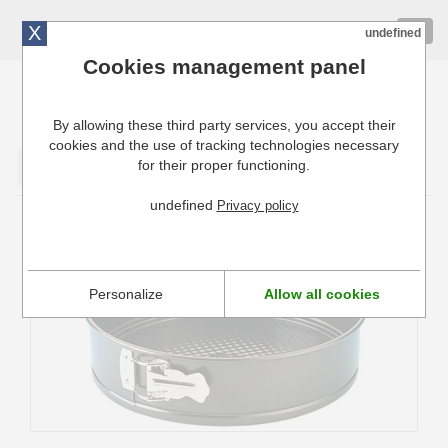
X
01 72 10 10 40
Togg
undefined
navig
Cookies management panel
By allowing these third party services, you accept their
Cuisinresto: Ustensiles de cuisine pour professionnels
cookies and the use of tracking technologies necessary
for their proper functioning.
Valider
undefined
Privacy policy
Moule à charnière anti-adhésif
Personalize
Allow all cookies