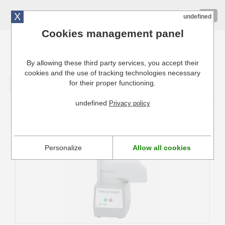
X
01 72 10 10 40
Togg
undefined
navig
Cookies management panel
By allowing these third party services, you accept their
Cuisinresto: Ustensiles de cuisine pour professionnels
cookies and the use of tracking technologies necessary
for their proper functioning.
Valider
undefined
Privacy policy
Coupe-légumes Robot Coupe CL 20
Personalize
Allow all cookies