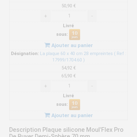
50,90 €
+
-
Livré
sous:
Ajouter au panier
Désignation:
La plaque 60 x 40 cm 28 empreintes ( Ref :
17999/1704.60 )
54,92 €
65,90 €
+
-
Livré
sous:
Ajouter au panier
Description Plaque silicone Moul'Flex Pro
De Buyer Demi-Sphère 70 mm