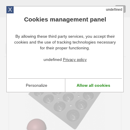
X
01 72 10 10 40
Togg
undefined
navig
Cookies management panel
By allowing these third party services, you accept their
Cuisinresto: Ustensiles de cuisine pour professionnels
cookies and the use of tracking technologies necessary
for their proper functioning.
Valider
undefined
Privacy policy
Plaque silicone Moul'Flex Pro De Buyer
Demi-Sphère 70 mm
Personalize
Allow all cookies