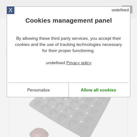
X
01 72 10 10 40
Togg
undefined
navig
Cookies management panel
By allowing these third party services, you accept their
Cuisinresto: Ustensiles de cuisine pour professionnels
cookies and the use of tracking technologies necessary
for their proper functioning.
Valider
undefined
Privacy policy
Plaque silicone Moul'Flex Pro De Buyer
Mini Tartelettes
Personalize
Allow all cookies