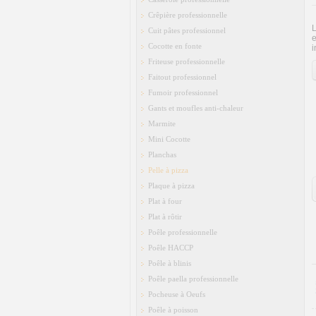
Crêpière professionnelle
L
Cuit pâtes professionnel
e
Cocotte en fonte
i
Friteuse professionnelle
Faitout professionnel
Fumoir professionnel
Gants et moufles anti-chaleur
Marmite
Mini Cocotte
Planchas
Pelle à pizza
Plaque à pizza
Plat à four
Plat à rôtir
Poêle professionnelle
Poêle HACCP
Poêle à blinis
Poêle paella professionnelle
Pocheuse à Oeufs
Poêle à poisson