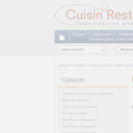
Cuisson
Pâtisserie
Matérie
Boulangerie
préparat
Index produits
Marque
Accueil
>
Cuisson
>
Pelle à pizza
>
Pelle à pi
Cuisson
Accessoires de cuisson professionnels
Bahut de restaurant
Autocuiseur professionnel
Cocottes à moules
Bain Marie professionnel
Cuit-Pâtes professionnel
Casserole professionnelle