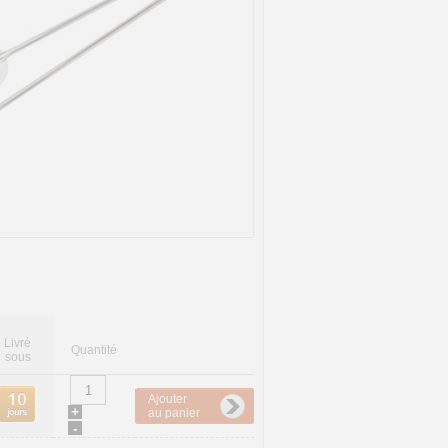
Livré
Quantité
sous
Ajouter
+
au panier
-