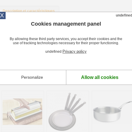
Description et caractéristiques
X
undefine
Cookies management panel
Description Pelle à pizza ronde inox De Buyer
La pelle à pizza ronde inox De Buyer est indispensable pour enfourner et retirer vo
inox vous garantit une hygiène parfaite et une grande résistance à la chaleur.
By allowing these third party services, you accept their cookies and the
use of tracking technologies necessary for their proper functioning.
Caractéristiques Pelle à pizza ronde inox De Buyer
Privacy policy
undefined
Pelle inox. Manche inox tube rond.
Allow all cookies
Personalize
+