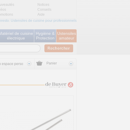
uveautés
Notices
déos
Conseils
omotions
Aide
nresto: Ustensiles de cuisine pour professionnels
Matériel de cuisine
Hygiène &
Ustensiles
électrique
Protection
amateur
Panier
 espace perso