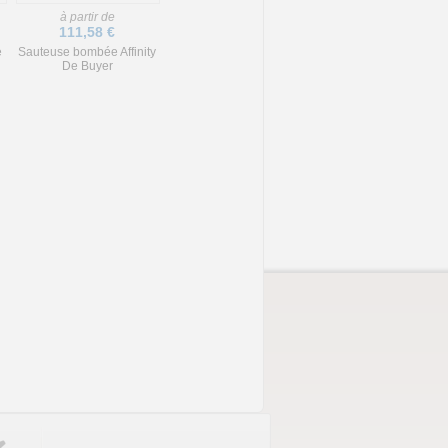
à partir de
111,58 €
e
Sauteuse bombée Affinity
De Buyer