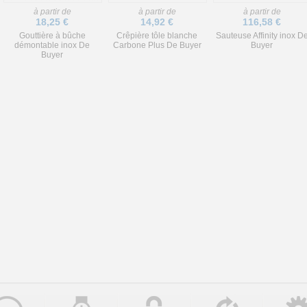
à partir de
à partir de
à partir de
18,25 €
14,92 €
116,58 €
Gouttière à bûche
Crêpière tôle blanche
Sauteuse Affinity inox D
démontable inox De
Carbone Plus De Buyer
Buyer
Buyer