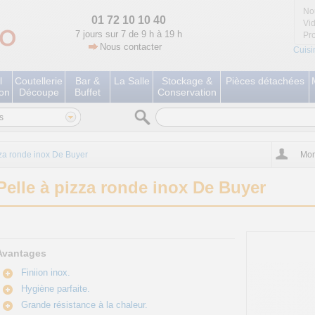
No
01 72 10 10 40
Vi
7 jours sur 7 de 9 h à 19 h
Pr
Nous contacter
Cuisi
l
Coutellerie
Bar &
La Salle
Stockage &
Pièces détachées
ion
Découpe
Buffet
Conservation
s
zza ronde inox De Buyer
Mon
Pelle à pizza ronde inox De Buyer
Avantages
Finiion inox.
Hygiène parfaite.
Grande résistance à la chaleur.