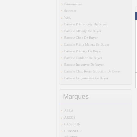
Poissonnière
Sauteuse
Wok
Batterie Prim'appety De Buyer
Batterie Affinity De Buyer
Batterie Choc De Buyer
Batterie Prima Matera De Buyer
Batterie Primary De Buyer
Batterie Outdoor De Buyer
Batterie Inocuivre De buyer
Batterie Choc Resto Induction De Buyer
Batterie La lyonnaise De Buyer
Marques
ALLA
ARCOS
CASSELIN
CHASSEUR