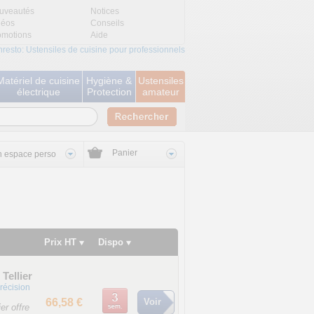
uveautés
Notices
déos
Conseils
omotions
Aide
nresto: Ustensiles de cuisine pour professionnels
Matériel de cuisine
Hygiène &
Ustensiles
électrique
Protection
amateur
Panier
 espace perso
Prix HT
Dispo
Tellier
précision
66,58 €
Voir
er offre