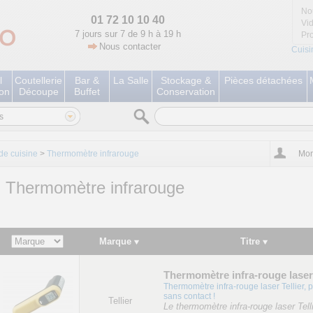
No
01 72 10 10 40
Vi
7 jours sur 7 de 9 h à 19 h
Pr
Nous contacter
Cuisi
l
Coutellerie
Bar &
La Salle
Stockage &
Pièces détachées
ion
Découpe
Buffet
Conservation
s
e cuisine
>
Thermomètre infrarouge
Mon
Thermomètre infrarouge
Marque
Titre
Thermomètre infra-rouge laser 
Thermomètre infra-rouge laser Tellier, 
sans contact !
Tellier
Le thermomètre infra-rouge laser Telli