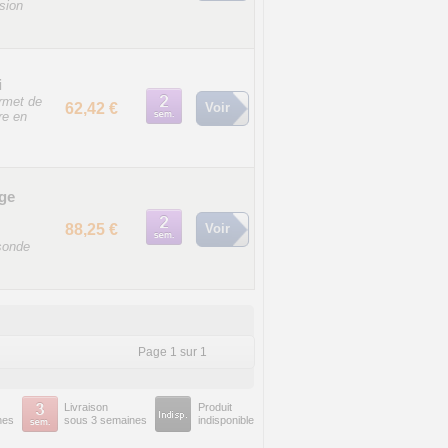
ision
i
rmet de
62,42 €
Voir
re en
ge
88,25 €
Voir
 sonde
Page 1 sur 1
Livraison
Produit
nes
sous 3 semaines
indisponible