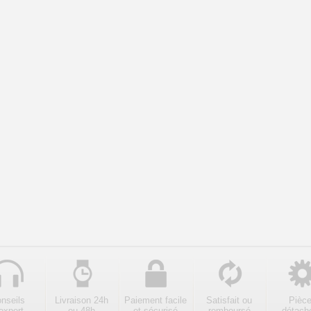
nseils
Livraison 24h
Paiement facile
Satisfait ou
Pièc
expert
ou 48h
et sécurisé
remboursé
détach