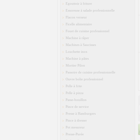
Egouttoir à friture
Essoreuse à salade professionnelle
Flacon verseur
Ficelle alimentaire
Fouet de cuisine professionnel
Machine à râper
Machines à Saucisses
Louchette inox
Machine à pâtes
Mortier Pilon
Passoire de cuisine professionnelle
Ouvre boîte professionnel
Pelle à frite
Pelle à pizza
Passe-bouillon
Pince de service
Presse à Hamburgers
Pince à dresser
Pot mesureur
Presse-Purée