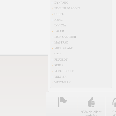
DYNAMIC
FISCHER BARGOIN
GOBEL
HENDI
INVICTA
LACOR
LION SABATIER
MASTRAD
MICROPLANE
OXO
PEUGEOT
REBER
ROBOT COUPE
TELLIER
WESTMARK
95% de client
Co
satisfait
d'