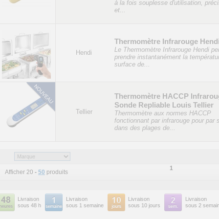
à la fois souplesse d'utilisation, préc
et...
Thermomètre Infrarouge Hend
Le Thermomètre Infrarouge Hendi pe
Hendi
prendre instantanément la températu
surface de...
Thermomètre HACCP Infrarou
Sonde Repliable Louis Tellier
Tellier
Thermomètre aux normes HACCP
fonctionnant par infrarouge pour par
dans des plages de...
1
Afficher 20
-
50
produits
Livraison
Livraison
Livraison
Livraison
sous 48 h
sous 1 semaine
sous 10 jours
sous 2 semai