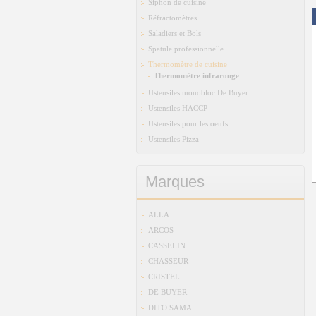
Siphon de cuisine
Réfractomètres
Saladiers et Bols
Spatule professionnelle
Thermomètre de cuisine
Thermomètre infrarouge
Ustensiles monobloc De Buyer
Ustensiles HACCP
Ustensiles pour les oeufs
Ustensiles Pizza
Marques
ALLA
ARCOS
CASSELIN
CHASSEUR
CRISTEL
DE BUYER
DITO SAMA