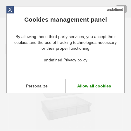
X
01 72 10 10 40
Togg
undefined
navig
Cookies management panel
By allowing these third party services, you accept their
Cuisinresto: Ustensiles de cuisine pour professionnels
cookies and the use of tracking technologies necessary
for their proper functioning.
Valider
undefined
Privacy policy
Bac à Pâtons pour Pizza Hendi
Personalize
Allow all cookies