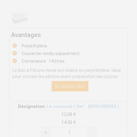
Avantages
Polyéthylène.
Couvercle vendu séparément.
Contenance : 14 litres.
Le Bac à Pâtons Hendi est réalisé en polyéthylène. Idéal
pour stocker les pâtons avant préparation des pizzas. ...
En savoir plus
Désignation:
Le couvercle ( Ref : 58999/880968 )
12,08 €
14,50 €
+
-