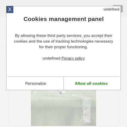
X
01 72 10 10 40
Togg
undefined
navig
Cookies management panel
By allowing these third party services, you accept their
Cuisinresto: Ustensiles de cuisine pour professionnels
cookies and the use of tracking technologies necessary
for their proper functioning.
Valider
undefined
Privacy policy
Pince nappe à ressort
Personalize
Allow all cookies