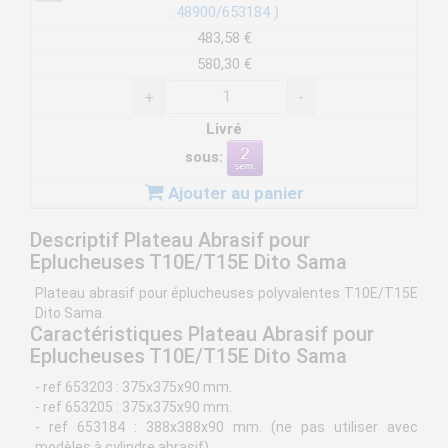
: 48900/653184 )
483,58 €
580,30 €
+
-
Livré
sous:
Ajouter au panier
Descriptif Plateau Abrasif pour
Eplucheuses T10E/T15E Dito Sama
Plateau abrasif pour éplucheuses polyvalentes T10E/T15E
Dito Sama.
Caractéristiques Plateau Abrasif pour
Eplucheuses T10E/T15E Dito Sama
- ref 653203 : 375x375x90 mm.
- ref 653205 : 375x375x90 mm.
- ref 653184 : 388x388x90 mm. (ne pas utiliser avec
modèles à cylindre abrasif)