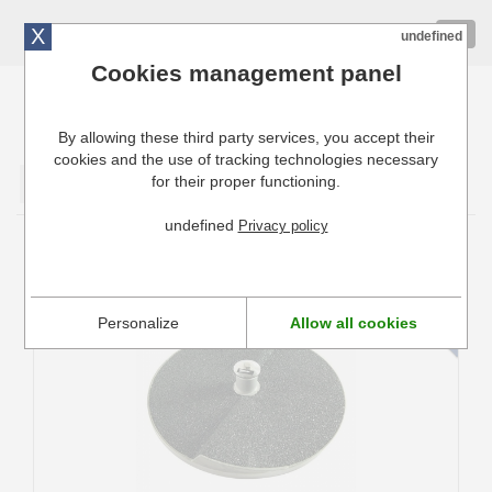
X
01 72 10 10 40
Togg
undefined
navig
Cookies management panel
By allowing these third party services, you accept their
Cuisinresto: Ustensiles de cuisine pour professionnels
cookies and the use of tracking technologies necessary
for their proper functioning.
Valider
undefined
Privacy policy
Plateau Abrasif pour Eplucheuses
T10E/T15E Dito Sama
Personalize
Allow all cookies