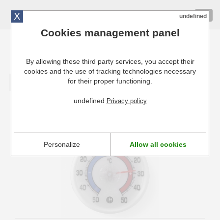
X
01 72 10 10 40
Togg
undefined
navig
Cookies management panel
By allowing these third party services, you accept their
Cuisinresto: Ustensiles de cuisine pour professionnels
cookies and the use of tracking technologies necessary
for their proper functioning.
Valider
undefined
Privacy policy
Thermomètre Réfrigérateur Hendi
Personalize
Allow all cookies