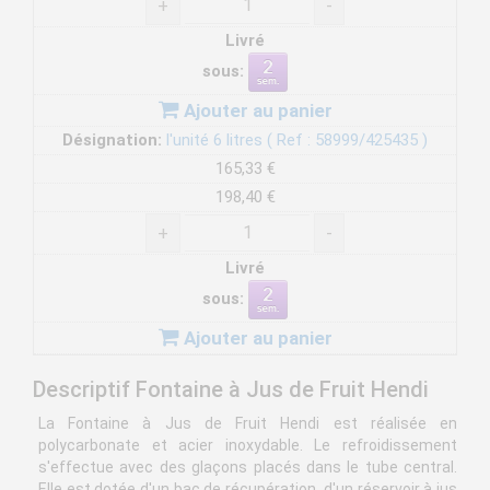
+
-
Livré
sous:
Ajouter au panier
Désignation:
l'unité 6 litres ( Ref : 58999/425435 )
165,33 €
198,40 €
+
-
Livré
sous:
Ajouter au panier
Descriptif Fontaine à Jus de Fruit Hendi
La Fontaine à Jus de Fruit Hendi est réalisée en
polycarbonate et acier inoxydable. Le refroidissement
s'effectue avec des glaçons placés dans le tube central.
Elle est dotée d'un bac de récupération, d'un réservoir à jus