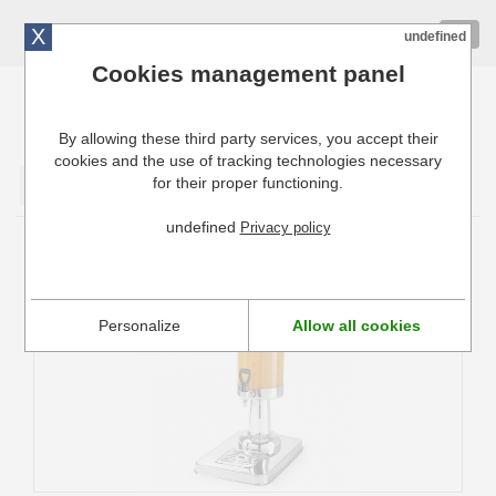
X
01 72 10 10 40
Togg
undefined
navig
Cookies management panel
By allowing these third party services, you accept their
Cuisinresto: Ustensiles de cuisine pour professionnels
cookies and the use of tracking technologies necessary
for their proper functioning.
Valider
undefined
Privacy policy
Fontaine à Jus de Fruit Hendi
Personalize
Allow all cookies