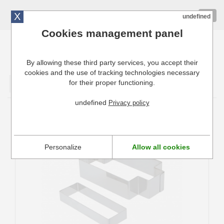
X
01 72 10 10 40
Togg
undefined
navig
Cookies management panel
By allowing these third party services, you accept their
Cuisinresto: Ustensiles de cuisine pour professionnels
cookies and the use of tracking technologies necessary
for their proper functioning.
Valider
undefined
Privacy policy
Forme rectangle et découpoir à pates De
buyer
Personalize
Allow all cookies