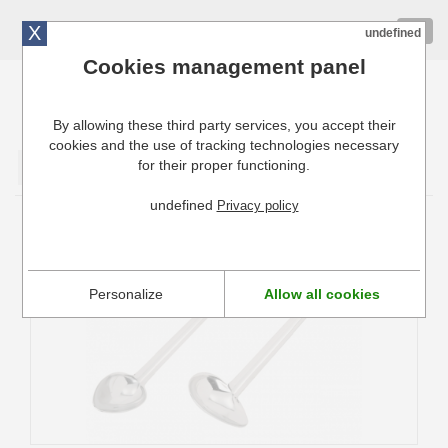
X
01 72 10 10 40
Togg
undefined
navig
Cookies management panel
By allowing these third party services, you accept their
Cuisinresto: Ustensiles de cuisine pour professionnels
cookies and the use of tracking technologies necessary
for their proper functioning.
Valider
undefined
Privacy policy
Cuillère à arroser monobloc inox De Buyer
Personalize
Allow all cookies