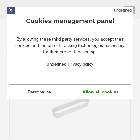
X
01 72 10 10 40
Togg
undefined
navig
Cookies management panel
By allowing these third party services, you accept their
Cuisinresto: Ustensiles de cuisine pour professionnels
cookies and the use of tracking technologies necessary
for their proper functioning.
Valider
undefined
Privacy policy
Cercle individuel oblong inox De buyer
Personalize
Allow all cookies