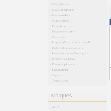
Moule silicone
Moules spécifiques
Moule tartelette
Peigne à décor
Pelle à farine
Pinceaux de cuisine
Pince à pâte
Plaque à pâtisserie professionnelle
Poche et douille à pâtisserie
Portionneurs et cuillères à glace
Présentoir à gâteaux
Rouleau à pâtisserie
Saupoudreuse
Supports
Tamis à farine
Marques
ALLA