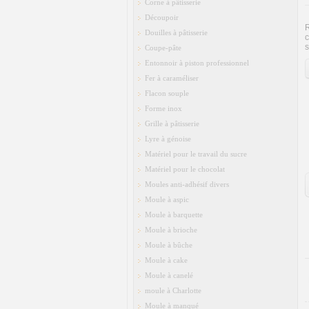
Corne à pâtisserie
Découpoir
R
Douilles à pâtisserie
c
s
Coupe-pâte
Entonnoir à piston professionnel
Fer à caraméliser
Flacon souple
Forme inox
Grille à pâtisserie
Lyre à génoise
Matériel pour le travail du sucre
Matériel pour le chocolat
Moules anti-adhésif divers
Moule à aspic
Moule à barquette
Moule à brioche
Moule à bûche
Moule à cake
Moule à canelé
moule à Charlotte
Moule à manqué