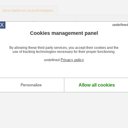
Description et caractéristiques
Description Moule à cake extensible anti-adhésif
X
undefine
Réalisez des cakes de différentes tailles grâce au moule à cake extensible ! Il 
Cookies management panel
ou salés, des terrines ... allant de 20 à 35 cm.
Caractéristiques Moule à cake extensible anti-adhésif
By allowing these third party services, you accept their cookies and the
Acier épais 1 mm. Revêtement antiadhésif multi-couches. Va au lave vaisselle. Qu
use of tracking technologies necessary for their proper functioning.
cm. Largeur : 10.5. Hauteur : 7 cm.
Privacy policy
undefined
Allow all cookies
Personalize