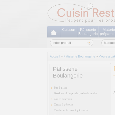
Cuisson
Pâtisserie
Matérie
Boulangerie
préparat
Index produits
Marque
Accueil
>
Pâtisserie Boulangerie
>
Moule à ca
Pâtisserie
Boulangerie
Bac à glace
Bassine cul de poule professionnelle
Cadre pâtisserie
Caisse à génoise
Cercles et formes à pâtisserie