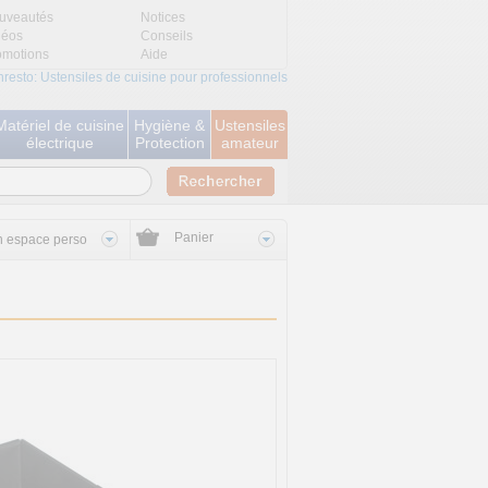
uveautés
Notices
déos
Conseils
omotions
Aide
nresto: Ustensiles de cuisine pour professionnels
Matériel de cuisine
Hygiène &
Ustensiles
électrique
Protection
amateur
Panier
 espace perso