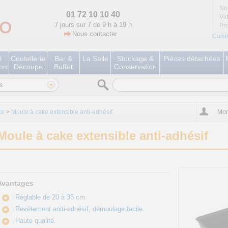
No
01 72 10 10 40
Vi
7 jours sur 7 de 9 h à 19 h
Pr
Nous contacter
Cuisi
l
Coutellerie
Bar &
La Salle
Stockage &
Pièces détachées
ion
Découpe
Buffet
Conservation
s
ke
>
Moule à cake extensible anti-adhésif
Mon
Moule à cake extensible anti-adhésif
Avantages
Réglable de 20 à 35 cm.
Revêtement aniti-adhésif, démoulage facile.
Haute qualité.