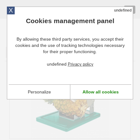
X
01 72 10 10 40
Togg
undefined
navig
Cookies management panel
By allowing these third party services, you accept their
Cuisinresto: Ustensiles de cuisine pour professionnels
cookies and the use of tracking technologies necessary
for their proper functioning.
Valider
undefined
Privacy policy
Ebouteur à ananas Louis Tellier
Personalize
Allow all cookies