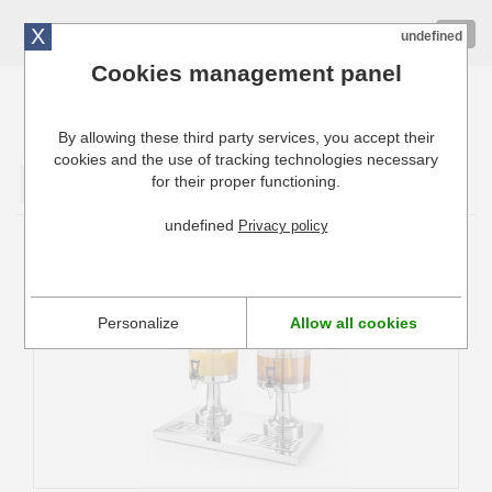
X
01 72 10 10 40
Togg
undefined
navig
Cookies management panel
By allowing these third party services, you accept their
Cuisinresto: Ustensiles de cuisine pour professionnels
cookies and the use of tracking technologies necessary
for their proper functioning.
Valider
undefined
Privacy policy
Distributeur de jus fruits double Hendi
Personalize
Allow all cookies