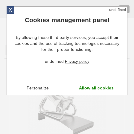
X
01 72 10 10 40
Togg
undefined
navig
Cookies management panel
By allowing these third party services, you accept their
Cuisinresto: Ustensiles de cuisine pour professionnels
cookies and the use of tracking technologies necessary
for their proper functioning.
Valider
undefined
Privacy policy
Coupe-frites professionnel Tellier LT CS à
poser
Personalize
Allow all cookies