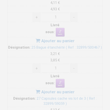
4,11 €
4,93 €
+
-
Livré
sous:
Ajouter au panier
Désignation:
25 Bague étanchéité ( Ref : 32899/500467 )
3,21 €
3,85 €
+
-
Livré
sous:
Ajouter au panier
Désignation:
27 Capsules cache vis lot de 3 ( Ref :
32899/59059 )