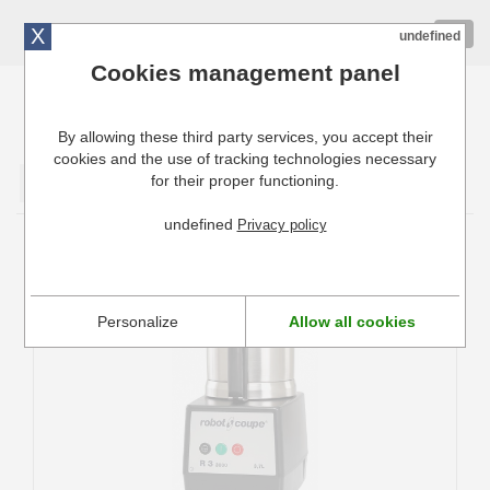
X
01 72 10 10 40
Togg
undefined
navig
Cookies management panel
By allowing these third party services, you accept their
Cuisinresto: Ustensiles de cuisine pour professionnels
cookies and the use of tracking technologies necessary
for their proper functioning.
Valider
undefined
Privacy policy
Pièces détachées Cutter de table Robot
Coupe R 3 3000
Personalize
Allow all cookies