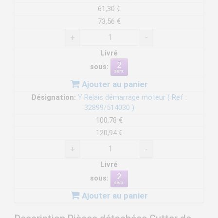
61,30 €
73,56 €
+
-
Livré
sous:
Ajouter au panier
Désignation:
Y Relais démarrage moteur ( Ref :
32899/514030 )
100,78 €
120,94 €
+
-
Livré
sous:
Ajouter au panier