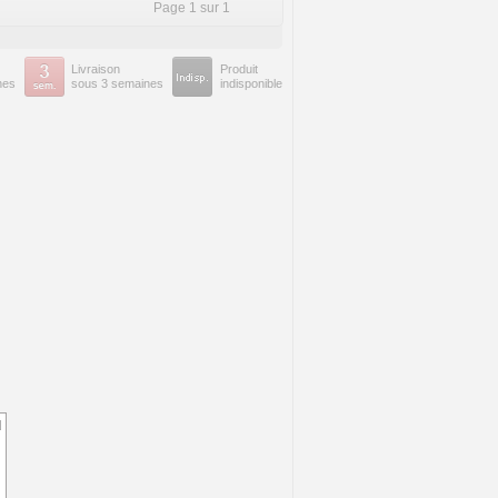
Page 1 sur 1
Livraison
Produit
nes
sous 3 semaines
indisponible
d