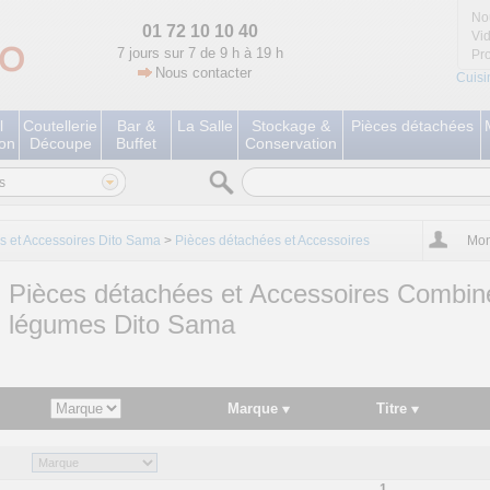
No
01 72 10 10 40
Vi
7 jours sur 7 de 9 h à 19 h
Pr
Nous contacter
Cuisi
l
Coutellerie
Bar &
La Salle
Stockage &
Pièces détachées
ion
Découpe
Buffet
Conservation
s
s et Accessoires Dito Sama
>
Pièces détachées et Accessoires
Mon
Pièces détachées et Accessoires Combin
légumes Dito Sama
Marque
Titre
1