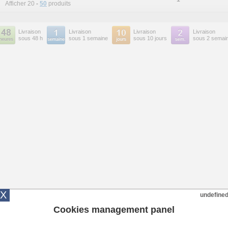
Afficher 20
-
50
produits
Livraison
Livraison
Livraison
Livraison
sous 48 h
sous 1 semaine
sous 10 jours
sous 2 semai
X
undefine
Cookies management panel