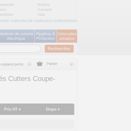
uveautés
Notices
déos
Conseils
omotions
Aide
nresto: Ustensiles de cuisine pour professionnels
Matériel de cuisine
Hygiène &
Ustensiles
électrique
Protection
amateur
Panier
 espace perso
és Cutters Coupe-
Prix HT
Dispo