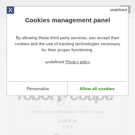
X
01 72 10 10 40
Togg
undefined
navig
Cookies management panel
By allowing these third party services, you accept their
Cuisinresto: Ustensiles de cuisine pour professionnels
cookies and the use of tracking technologies necessary
for their proper functioning.
Valider
undefined
Privacy policy
Pièces détachées Blixer Robot Coupe
Personalize
Allow all cookies
Pièces détachées Blixer Robot Coupe
à partir de
1,12 €