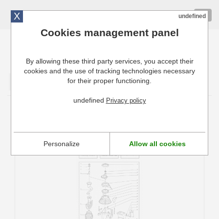
X
01 72 10 10 40
Togg
undefined
navig
Cookies management panel
By allowing these third party services, you accept their
Cuisinresto: Ustensiles de cuisine pour professionnels
cookies and the use of tracking technologies necessary
for their proper functioning.
Valider
undefined
Privacy policy
Pièces détachées Batteurs - mélangeurs Robot
Coupe
Personalize
Allow all cookies