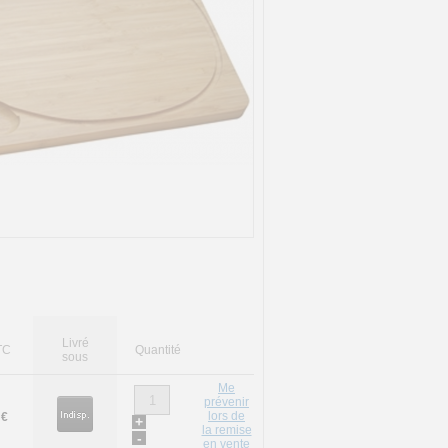
Livré
TC
Quantité
sous
Me
prévenir
lors de
 €
+
la remise
-
en vente