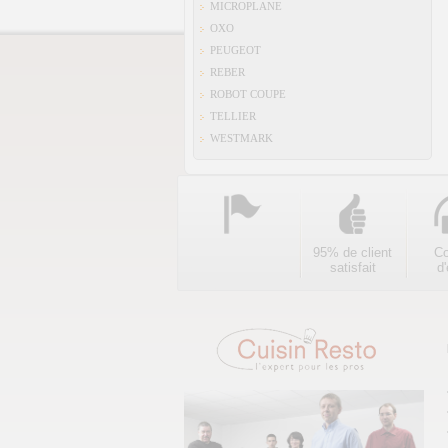
MICROPLANE
OXO
PEUGEOT
REBER
ROBOT COUPE
TELLIER
WESTMARK
95% de client
Co
satisfait
d'