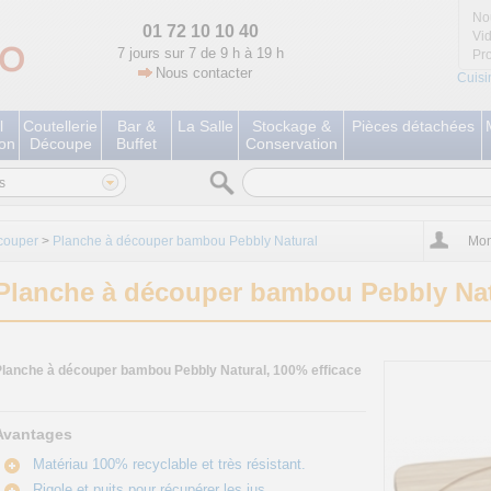
No
01 72 10 10 40
Vi
7 jours sur 7 de 9 h à 19 h
Pr
Nous contacter
Cuisi
l
Coutellerie
Bar &
La Salle
Stockage &
Pièces détachées
ion
Découpe
Buffet
Conservation
s
couper
>
Planche à découper bambou Pebbly Natural
Mon
Planche à découper bambou Pebbly Nat
Planche à découper bambou Pebbly Natural, 100% efficace
Avantages
Matériau 100% recyclable et très résistant.
Rigole et puits pour récupérer les jus.