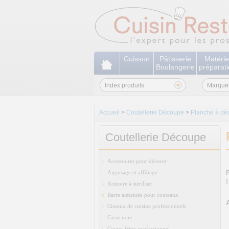
Cuisson
Pâtisserie
Matérie
Boulangerie
préparat
Index produits
Marque
Accueil
>
Coutellerie Découpe
>
Planche à dé
Coutellerie Découpe
Accessoires pour décorer
Aiguisage et affûtage
!
Armoire à stériliser
Barre aimantée pour couteaux
Ciseaux de cuisine professionnels
Casse noix
Coupe-frites professionnel