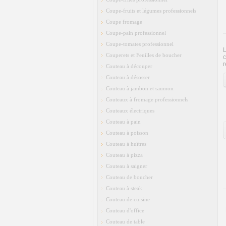
Coupe-fruits et légumes professionnels
Coupe fromage
Coupe-pain professionnel
Coupe-tomates professionnel
L
Couperets et Feuilles de boucher
c
r
Couteau à découper
Couteau à désosser
Couteau à jambon et saumon
Couteaux à fromage professionnels
Couteaux électriques
Couteau à pain
Couteau à poisson
Couteau à huîtres
Couteau à pizza
Couteau à saigner
Couteau de boucher
Couteau à steak
Couteau de cuisine
Couteau d'office
Couteau de table