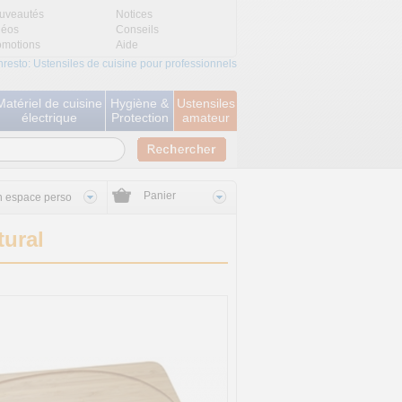
uveautés
Notices
déos
Conseils
omotions
Aide
nresto: Ustensiles de cuisine pour professionnels
Matériel de cuisine
Hygiène &
Ustensiles
électrique
Protection
amateur
Panier
 espace perso
ural