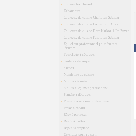
Couteau tranchelard
Découpoirs
Couteaux de cuisine Chef Lion Sabatier
Couteaux de cuisine Colour Prof Arcos
Couteaux de cuisine Fibre Karbon 1 De Buyer
Couteaux de cuisine Fuso Lion Sabatier
Eplucheur professionnel pour fruits et
légumes
Fourchette à découper
Guitare à découper
hachoir
Mandoline de cuisine
Moulin à tomate
Moulin à légumes professionnel
Planche à découper
Poussoir à saucisse professionnel
Presse à canard
Râpe à parmesan
Rasoir à truffes
Râpes Microplane
Ustensiles pour poisson