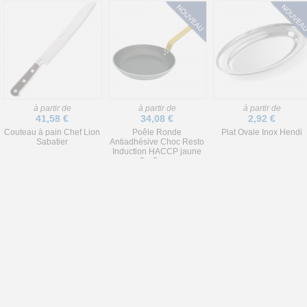
à partir de
à partir de
à partir de
41,58 €
34,08 €
2,92 €
Couteau à pain Chef Lion
Poêle Ronde
Plat Ovale Inox Hendi
Sabatier
Antiadhésive Choc Resto
Induction HACCP jaune
De Buyer