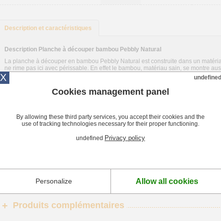
Description et caractéristiques
Description Planche à découper bambou Pebbly Natural
La planche à découper en bambou Pebbly Natural est construite dans un matér
ne rime pas ici avec périssable. En effet le bambou, matériau sain, se montre aus
X
undefine
Par ailleurs, elle ne se déforme pas car elle n’absorbe pas l’humidité. Dotée d’une
aisément récupérables.
Cookies management panel
Caractéristiques Planche à découper bambou Pebbly Natural
By allowing these third party services, you accept their cookies and the
Matière bambou.
use of tracking technologies necessary for their proper functioning.
Dimensions : 25 x 35 x 1.8 cm.
Privacy policy
undefined
Nettoyage à l'eau chaude avec liquide vaisselle.
Ne va pas au lave-vaisselle.
Application occasionnelle dl’huile végétale conseillée.
Allow all cookies
Personalize
Produits complémentaires
+