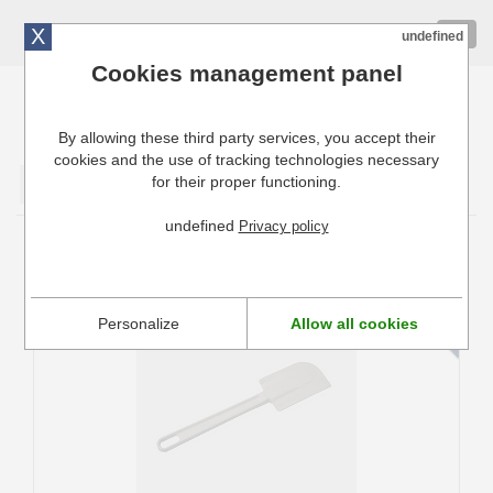
X
01 72 10 10 40
Togg
undefined
navig
Cookies management panel
By allowing these third party services, you accept their
Cuisinresto: Ustensiles de cuisine pour professionnels
cookies and the use of tracking technologies necessary
for their proper functioning.
Valider
undefined
Privacy policy
Spatule pâtissière souple "Maryse" De
Buyer
Personalize
Allow all cookies