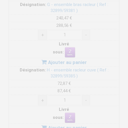
Désignation:
G - ensemble bras racleur ( Ref :
32899/59381 )
240,47 €
288,56 €
+
-
Livré
sous:
Ajouter au panier
Désignation:
H - ensemble racleur cuve ( Ref :
32899/59385 )
72,87 €
87,44 €
+
-
Livré
sous:
Ajouter au panier