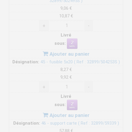
32899/502495S )
9,06 €
10,87 €
+
-
Livré
sous:
Ajouter au panier
Désignation:
45 - fusible 5x20 ( Ref : 32899/504253S )
8,27 €
9,92 €
+
-
Livré
sous:
Ajouter au panier
Désignation:
46 - support carte ( Ref : 32899/59339 )
57,88 €