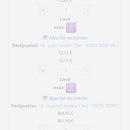
15,86 €
+
-
Livré
sous:
Ajouter au panier
Désignation:
12 - joint torique ( Ref : 32899/502670S )
10,12 €
12,15 €
+
-
Livré
sous:
Ajouter au panier
Désignation:
13 - support moteur ( Ref : 32899/59294 )
484,95 €
581,94 €