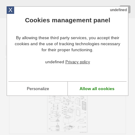
X
01 72 10 10 40
Togg
undefined
navig
Cookies management panel
By allowing these third party services, you accept their
Cuisinresto: Ustensiles de cuisine pour professionnels
cookies and the use of tracking technologies necessary
for their proper functioning.
Valider
undefined
Privacy policy
Pièces détachées Blixer Robot Coupe 8 E
Personalize
Allow all cookies