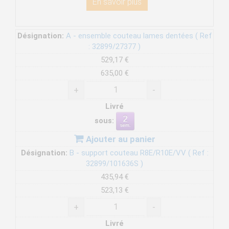
En savoir plus
Désignation:
A - ensemble couteau lames dentées ( Ref
: 32899/27377 )
529,17 €
635,00 €
+
-
Livré
sous:
Ajouter au panier
Désignation:
B - support couteau R8E/R10E/VV ( Ref :
32899/101636S )
435,94 €
523,13 €
+
-
Livré