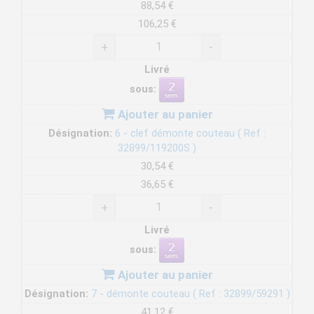
88,54 €
106,25 €
+
-
Livré
sous:
Ajouter au panier
Désignation:
6 - clef démonte couteau ( Ref :
32899/119200S )
30,54 €
36,65 €
+
-
Livré
sous:
Ajouter au panier
Désignation:
7 - démonte couteau ( Ref : 32899/59291 )
41,12 €