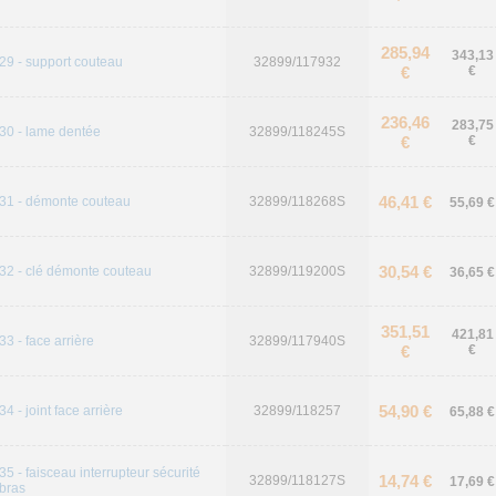
285,94
343,13
29 - support couteau
32899/117932
€
€
236,46
283,75
30 - lame dentée
32899/118245S
€
€
46,41 €
31 - démonte couteau
32899/118268S
55,69 €
30,54 €
32 - clé démonte couteau
32899/119200S
36,65 €
351,51
421,81
33 - face arrière
32899/117940S
€
€
54,90 €
34 - joint face arrière
32899/118257
65,88 €
35 - faisceau interrupteur sécurité
14,74 €
32899/118127S
17,69 €
bras