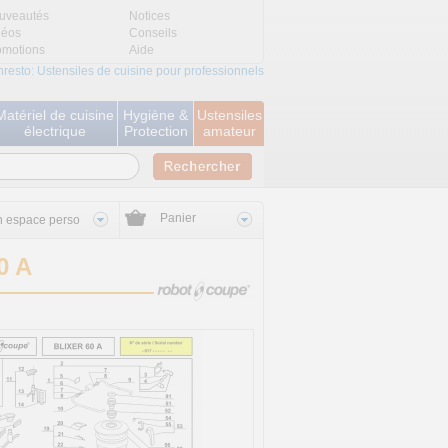
uveautés
Notices
déos
Conseils
omotions
Aide
nresto: Ustensiles de cuisine pour professionnels
Matériel de cuisine
Hygiène &
Ustensiles
électrique
Protection
amateur
Panier
 espace perso
0 A