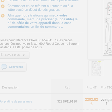
Repérer la lettre ou le numéro de la pièce désirée.
Commander en se reférant au numéro ou à la
lettre placé en début de désignation.
Afin que nous traitions au mieux votre
commande, merci de préciser (si possible) le
n° de série de votre appareil dans la case
commentaires en fin de commande.
ièces pour référence Blixer 60 A 54341. Si les pièces
echerchées pour votre Blixer 60 A Robot Coupe ne figurent
as dans la liste, prière de nous...
En savoir plus
Commenter
Désignation
Ref.
Prix HT
Prix TT
2292,82
2751,3
A - platine de puissance
32899/119180
€
€