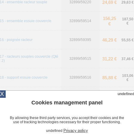
24,69 €
14 - ensemble racleur souple
32899/59220
29,63 €
156,25
187,50
15 - ensemble essuie couvercle
32899/59514
€
€
46,29 €
16 - poignée racleur
32899/59395
55,55 €
17 - racleurs souples couvercle (Qté
31,22 €
32899/59515
37,46 €
: 2)
103,06
85,88 €
18 - support essuie couvercle
32899/59516
€
X
459,38
undefine
551,25
19 - ensemble support couvercle
32899/59505
€
€
Cookies management panel
507,40
608,88
20 - support couvercle
32899/59504
€
€
By allowing these third party services, you accept their cookies and the
use of tracking technologies necessary for their proper functioning.
Privacy policy
undefined