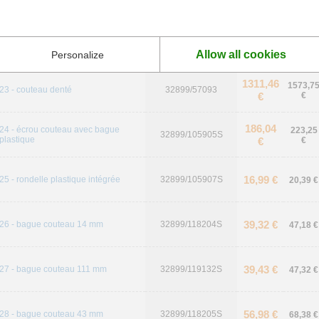
33,42 €
21 - interrupteur sécurité couvercle
32899/118132S
40,10 €
29,76 €
22 - ensemble pinces bras
32899/59131
35,71 €
Allow all cookies
Personalize
1311,46
1573,7
23 - couteau denté
32899/57093
€
€
186,04
24 - écrou couteau avec bague
223,25
32899/105905S
plastique
€
€
16,99 €
25 - rondelle plastique intégrée
32899/105907S
20,39 €
39,32 €
26 - bague couteau 14 mm
32899/118204S
47,18 €
39,43 €
27 - bague couteau 111 mm
32899/119132S
47,32 €
56,98 €
28 - bague couteau 43 mm
32899/118205S
68,38 €