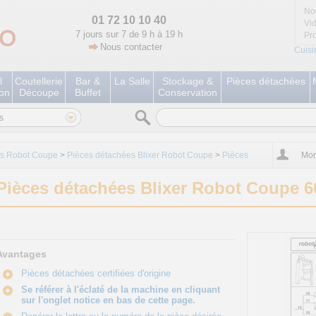
No
01 72 10 10 40
Vi
7 jours sur 7 de 9 h à 19 h
Pr
Nous contacter
Cuisi
l
Coutellerie
Bar &
La Salle
Stockage &
Pièces détachées
ion
Découpe
Buffet
Conservation
s
es Robot Coupe
>
Pièces détachées Blixer Robot Coupe
>
Pièces
Mon
Pièces détachées Blixer Robot Coupe 6
Avantages
Pièces détachées certifiées d'origine
Se référer à l'éclaté de la machine en cliquant
sur l'onglet notice en bas de cette page.