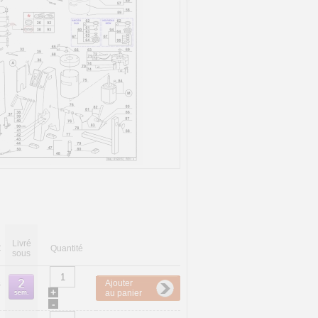
Livré
C
Quantité
sous
Ajouter
8
+
au panier
-