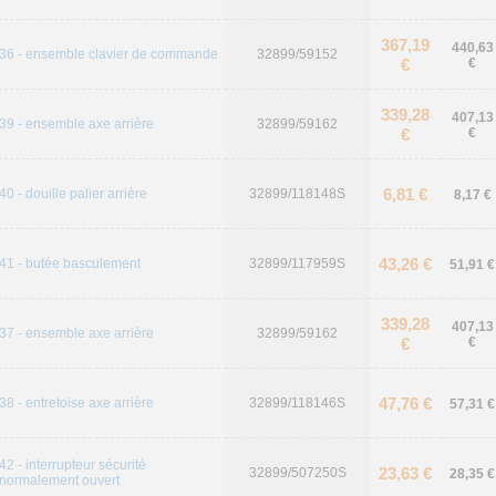
367,19
440,63
36 - ensemble clavier de commande
32899/59152
€
€
339,28
407,13
39 - ensemble axe arrière
32899/59162
€
€
6,81 €
40 - douille palier arrière
32899/118148S
8,17 €
43,26 €
41 - butée basculement
32899/117959S
51,91 €
339,28
407,13
37 - ensemble axe arrière
32899/59162
€
€
47,76 €
38 - entretoise axe arrière
32899/118146S
57,31 €
42 - interrupteur sécurité
23,63 €
32899/507250S
28,35 €
normalement ouvert