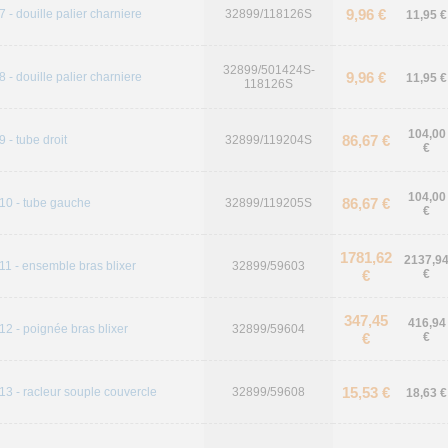
9,96 €
7 - douille palier charniere
32899/118126S
11,95 €
32899/501424S-
9,96 €
8 - douille palier charniere
11,95 €
118126S
104,00
86,67 €
9 - tube droit
32899/119204S
€
104,00
86,67 €
10 - tube gauche
32899/119205S
€
1781,62
2137,9
11 - ensemble bras blixer
32899/59603
€
€
347,45
416,94
12 - poignée bras blixer
32899/59604
€
€
15,53 €
13 - racleur souple couvercle
32899/59608
18,63 €