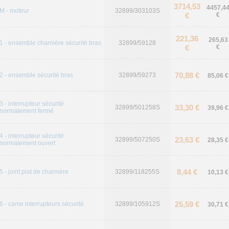
3714,53
4457,4
M - moteur
32899/303103S
€
€
221,36
265,63
1 - ensemble charnière sécurité bras
32899/59128
€
€
70,88 €
2 - ensemble sécurité bras
32899/59273
85,06 €
3 - interrupteur sécurité
33,30 €
32899/501258S
39,96 €
normalement fermé
4 - interrupteur sécurité
23,63 €
32899/507250S
28,35 €
normalement ouvert
8,44 €
5 - joint plat de charnière
32899/118255S
10,13 €
25,59 €
6 - came interrupteurs sécurité
32899/105912S
30,71 €