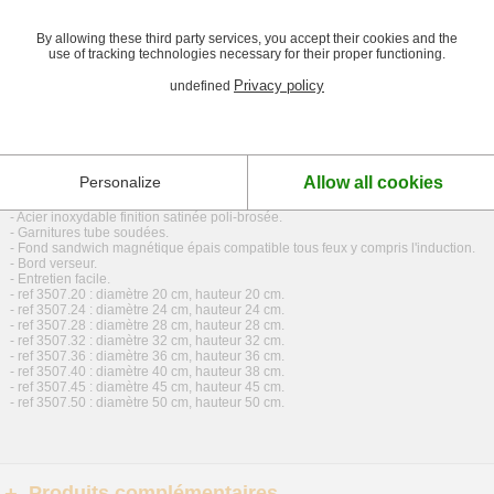
Description et caractéristiques
By allowing these third party services, you accept their cookies and the
use of tracking technologies necessary for their proper functioning.
Descriptif Marmite Traiteur Prim'appety De Buyer
Privacy policy
undefined
La Marmite Traiteur Prim'appety De Buyer est en acier inoxydable à fond magnét
l'induction assurant une répartition parfaite de la chaleur sur tout de fond de l'uste
brossé, elle est munie d'un bord verseur, de garnitures tube soudées et s'entretien
Caractéristiques Marmite Traiteur Prim'appety De Buyer
Allow all cookies
Personalize
-
Livrée sans couvercle.
- Acier inoxydable finition satinée poli-brosée.
- Garnitures tube soudées.
- Fond sandwich magnétique épais compatible tous feux y compris l'induction.
- Bord verseur.
- Entretien facile.
- ref 3507.20 : diamètre 20 cm, hauteur 20 cm.
- ref 3507.24 : diamètre 24 cm, hauteur 24 cm.
- ref 3507.28 : diamètre 28 cm, hauteur 28 cm.
- ref 3507.32 : diamètre 32 cm, hauteur 32 cm.
- ref 3507.36 : diamètre 36 cm, hauteur 36 cm.
- ref 3507.40 : diamètre 40 cm, hauteur 38 cm.
- ref 3507.45 : diamètre 45 cm, hauteur 45 cm.
- ref 3507.50 : diamètre 50 cm, hauteur 50 cm.
Produits complémentaires