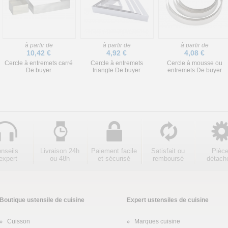
à partir de
à partir de
à partir de
10,42 €
4,92 €
4,08 €
Cercle à entremets carré
Cercle à entremets
Cercle à mousse ou
De buyer
triangle De buyer
entremets De buyer
nseils
Livraison 24h
Paiement facile
Satisfait ou
Pièc
expert
ou 48h
et sécurisé
remboursé
détach
Boutique ustensile de cuisine
Expert ustensiles de cuisine
Cuisson
Marques cuisine