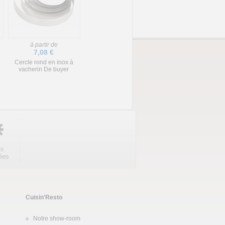
à partir de
7,08 €
Cercle rond en inox à
vacherin De buyer
es
ées
Cuisin'Resto
Notre show-room