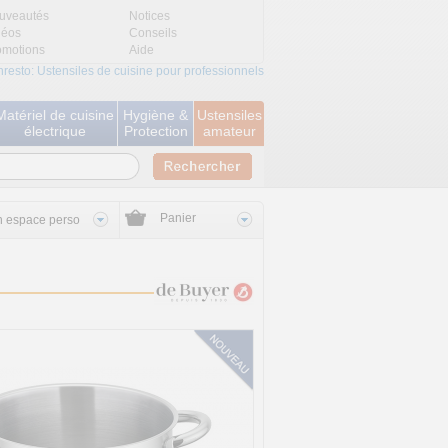
uveautés
Notices
déos
Conseils
omotions
Aide
nresto: Ustensiles de cuisine pour professionnels
Matériel de cuisine
Hygiène &
Ustensiles
électrique
Protection
amateur
Panier
 espace perso