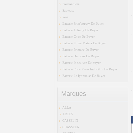
Poissonnière
Sauteuse
Wok
Batterie Prim'appety De Buyer
Batterie Affinity De Buyer
Batterie Choc De Buyer
Batterie Prima Matera De Buyer
Batterie Primary De Buyer
Batterie Outdoor De Buyer
Batterie Inocuivre De buyer
Batterie Choc Resto Induction De Buyer
Batterie La lyonnaise De Buyer
Marques
ALLA
ARCOS
CASSELIN
CHASSEUR