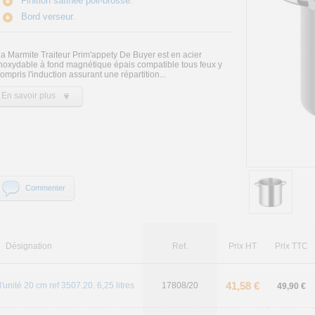
Finition satinée poli-brossé.
Bord verseur.
a Marmite Traiteur Prim'appety De Buyer est en acier
noxydable à fond magnétique épais compatible tous feux y
ompris l'induction assurant une répartition...
En savoir plus
Commenter
Désignation
Ref.
Prix HT
Prix TTC
41,58 €
l'unité 20 cm ref 3507.20. 6,25 litres
17808/20
49,90 €