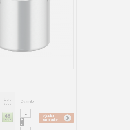
Livré
Quantité
sous
Ajouter
+
au panier
-