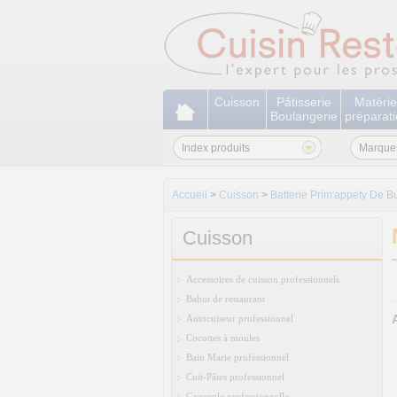
Cuisson
Pâtisserie
Matérie
Boulangerie
préparat
Index produits
Marque
Accueil
>
Cuisson
>
Batterie Prim'appety De B
Cuisson
Accessoires de cuisson professionnels
Bahut de restaurant
Autocuiseur professionnel
Cocottes à moules
Bain Marie professionnel
Cuit-Pâtes professionnel
Casserole professionnelle