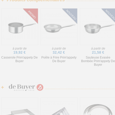
+
à partir de
à partir de
à partir de
19,92 €
32,42 €
21,58 €
Casserole Prim'appety De
Poêle à Frire Prim'appety
Sauteuse Evasée
Buyer
De Buyer
Bombée Prim'appety De
Buyer
+