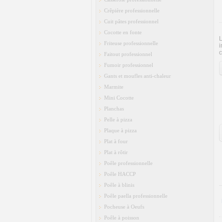
Crêpière professionnelle
Cuit pâtes professionnel
Cocotte en fonte
L
Friteuse professionnelle
i
c
Faitout professionnel
Fumoir professionnel
Gants et moufles anti-chaleur
Marmite
Mini Cocotte
Planchas
Pelle à pizza
Plaque à pizza
Plat à four
Plat à rôtir
Poêle professionnelle
Poêle HACCP
Poêle à blinis
Poêle paella professionnelle
Pocheuse à Oeufs
Poêle à poisson