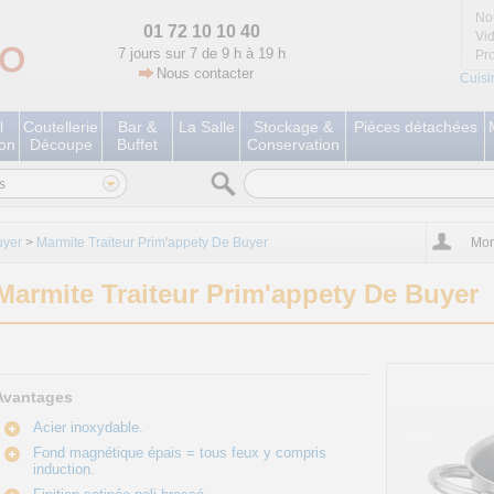
No
01 72 10 10 40
Vi
7 jours sur 7 de 9 h à 19 h
Pr
Nous contacter
Cuisi
l
Coutellerie
Bar &
La Salle
Stockage &
Pièces détachées
ion
Découpe
Buffet
Conservation
s
uyer
>
Marmite Traiteur Prim'appety De Buyer
Mon
Marmite Traiteur Prim'appety De Buyer
Avantages
Acier inoxydable.
Fond magnétique épais = tous feux y compris
induction.