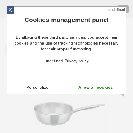
X
01 72 10 10 40
Togg
undefined
navig
Cookies management panel
By allowing these third party services, you accept their
Cuisinresto: Ustensiles de cuisine pour professionnels
cookies and the use of tracking technologies necessary
for their proper functioning.
Valider
undefined
Privacy policy
Sauteuse Evasée Bombée Prim'appety De
Buyer
Personalize
Allow all cookies