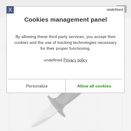
X
01 72 10 10 40
Togg
undefined
navig
Cookies management panel
By allowing these third party services, you accept their
Cuisinresto: Ustensiles de cuisine pour professionnels
cookies and the use of tracking technologies necessary
for their proper functioning.
Valider
undefined
Privacy policy
Couteau à huîtres Arcos
Personalize
Allow all cookies