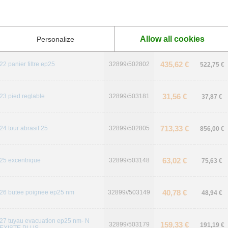
15,30 €
20 tige filetee poignee ep25
32899/503147
18,36 €
785,21 €
21 pietement inox ep25 nm
32899/502806
942,25 €
Allow all cookies
Personalize
435,62 €
22 panier filtre ep25
32899/502802
522,75 €
31,56 €
23 pied reglable
32899/503181
37,87 €
713,33 €
24 tour abrasif 25
32899/502805
856,00 €
63,02 €
25 excentrique
32899/503148
75,63 €
40,78 €
26 butee poignee ep25 nm
32899//503149
48,94 €
27 tuyau evacuation ep25 nm- N
159,33 €
32899/503179
191,19 €