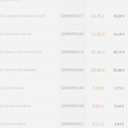
EXISTE PLUS
63,75 €
28 support transmission ep25
32899/503177
76,50 €
11,82 €
29 capuchon noir ep
32899/503182
14,18 €
41,46 €
30 plaque sup mot ep25nm
32899/503176
49,75 €
29,98 €
31 raccord d'évacuation
32899/503183
35,98 €
3,09 €
32 joint mousse
32899/503184
3,71 €
4,62 €
33 bouton minuterie
32899/503189
5,54 €
4,11 €
34 joint minuterie
32899/504417
4,93 €