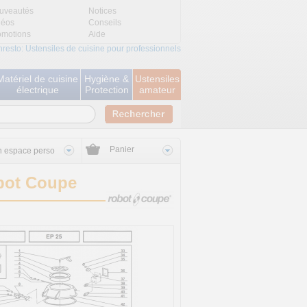
uveautés
Notices
déos
Conseils
omotions
Aide
nresto: Ustensiles de cuisine pour professionnels
Matériel de cuisine
Hygiène &
Ustensiles
électrique
Protection
amateur
Panier
 espace perso
obot Coupe