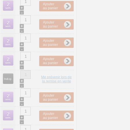
Ajouter
+
au panier
-
Ajouter
+
au panier
-
Ajouter
+
au panier
-
Ajouter
+
au panier
-
Me prévenir lors de
+
la remise en vente
-
Ajouter
+
au panier
-
Ajouter
+
au panier
-