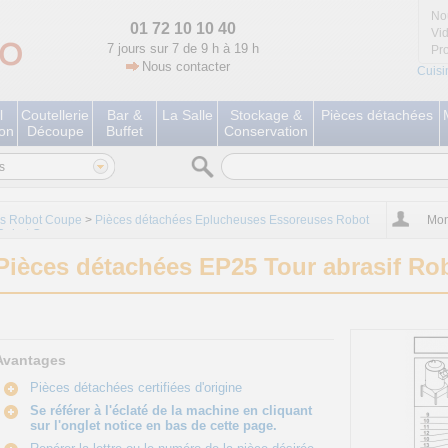
No
01 72 10 10 40
Vi
7 jours sur 7 de 9 h à 19 h
Pr
Nous contacter
Cuisi
l
Coutellerie
Bar &
La Salle
Stockage &
Pièces détachées
ion
Découpe
Buffet
Conservation
s
es Robot Coupe
>
Pièces détachées Eplucheuses Essoreuses Robot
Mon
 Robot Coupe
Pièces détachées EP25 Tour abrasif R
Avantages
Pièces détachées certifiées d'origine
Se référer à l'éclaté de la machine en cliquant
sur l'onglet notice en bas de cette page.