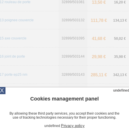
13,50 €
12 rouleau de porte
32899/501081
16,20 €
111,78 €
13 poignee couvercle
32899/503132
134,13 €
41,68 €
15 axe couvercle
32899/501095
50,02 €
29,98 €
16 joint de porte
32899/503144
35,98 €
285,11 €
17 porte ep25 nm
32899/503143
342,13 €
X
undefine
30,94 €
18 axe poignee ep25 nm
32899/503161
37,13 €
Cookies management panel
95,83 €
19 poignee porte ep25 nm
32899/503146
115,00 €
By allowing these third party services, you accept their cookies and the
use of tracking technologies necessary for their proper functioning.
Privacy policy
undefined