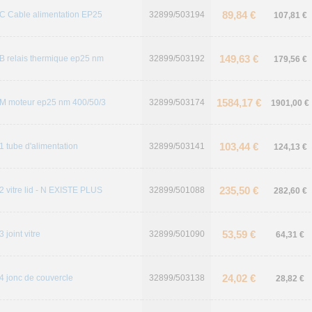
89,84 €
C Cable alimentation EP25
32899/503194
107,81 €
149,63 €
B relais thermique ep25 nm
32899/503192
179,56 €
1584,17 €
M moteur ep25 nm 400/50/3
32899/503174
1901,00 €
103,44 €
1 tube d'alimentation
32899/503141
124,13 €
235,50 €
2 vitre lid - N EXISTE PLUS
32899/501088
282,60 €
53,59 €
3 joint vitre
32899/501090
64,31 €
24,02 €
4 jonc de couvercle
32899/503138
28,82 €