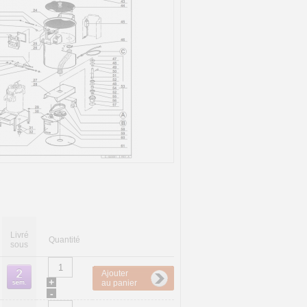
Livré
Quantité
sous
Ajouter
+
au panier
-