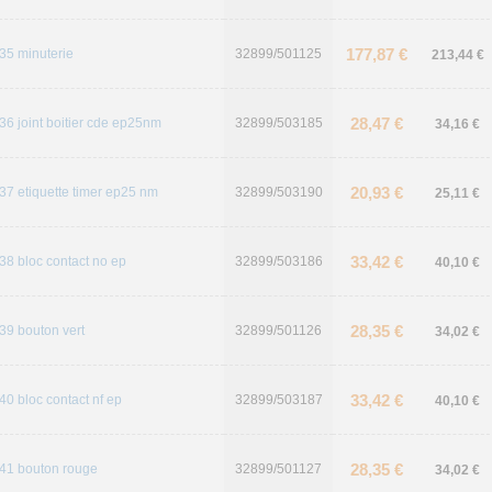
177,87 €
35 minuterie
32899/501125
213,44 €
28,47 €
36 joint boitier cde ep25nm
32899/503185
34,16 €
20,93 €
37 etiquette timer ep25 nm
32899/503190
25,11 €
33,42 €
38 bloc contact no ep
32899/503186
40,10 €
28,35 €
39 bouton vert
32899/501126
34,02 €
33,42 €
40 bloc contact nf ep
32899/503187
40,10 €
28,35 €
41 bouton rouge
32899/501127
34,02 €