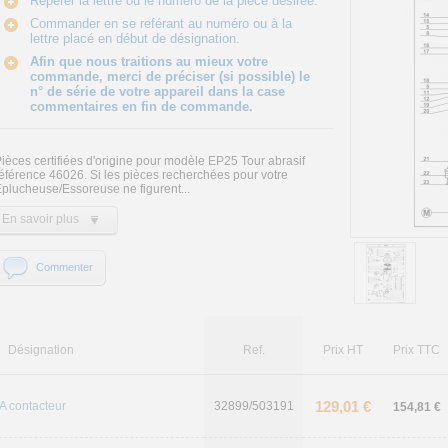
Repérer la lettre ou le numéro de la pièce désirée.
Commander en se reférant au numéro ou à la
lettre placé en début de désignation.
Afin que nous traitions au mieux votre
commande, merci de préciser (si possible) le
n° de série de votre appareil dans la case
commentaires en fin de commande.
ièces certifiées d'origine pour modèle EP25 Tour abrasif
éférence 46026. Si les pièces recherchées pour votre
plucheuse/Essoreuse ne figurent...
En savoir plus
Commenter
Désignation
Ref.
Prix HT
Prix TTC
129,01 €
A contacteur
32899/503191
154,81 €