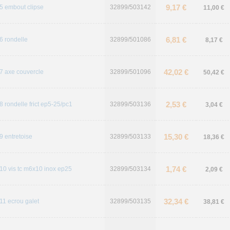
9,17 €
5 embout clipse
32899/503142
11,00 €
6,81 €
6 rondelle
32899/501086
8,17 €
42,02 €
7 axe couvercle
32899/501096
50,42 €
2,53 €
8 rondelle frict ep5-25/pc1
32899/503136
3,04 €
15,30 €
9 entretoise
32899/503133
18,36 €
1,74 €
10 vis tc m6x10 inox ep25
32899/503134
2,09 €
32,34 €
11 ecrou galet
32899/503135
38,81 €