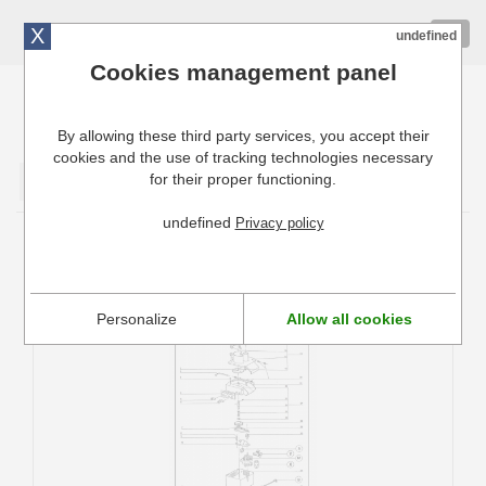
X
01 72 10 10 40
Togg
undefined
navig
Cookies management panel
By allowing these third party services, you accept their
Cuisinresto: Ustensiles de cuisine pour professionnels
cookies and the use of tracking technologies necessary
for their proper functioning.
Valider
undefined
Privacy policy
Pièces détachées Coupe-légumes 50A
Robot Coupe
Personalize
Allow all cookies