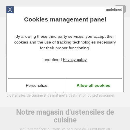
X
01 72 10 10 40
Togg
undefined
navig
Cookies management panel
By allowing these third party services, you accept their
Cuisinresto: Ustensiles de cuisine pour professionnels
cookies and the use of tracking technologies necessary
for their proper functioning.
Valider
undefined
Privacy policy
Plus de 100 000 références
Nous travaillons avec plus de 100 fournisseurs différents chez lesquels
Personalize
Allow all cookies
nous avons accès à l'ensemble de leurs catalogues. C'est pourquoi nous
pouvons revendiquer d'avoir le plus grand choix du web en matière
d'ustensiles de cuisine et de matériel à destination du professionnel.
Notre magasin d'ustensiles de
cuisine
Le plus vaste choix d'ustensiles de cuisine de l'Ouest parisien !