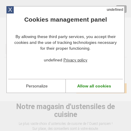
X
01 72 10 10 40
Togg
undefined
navig
Cookies management panel
By allowing these third party services, you accept their
Cuisinresto: Ustensiles de cuisine pour professionnels
cookies and the use of tracking technologies necessary
for their proper functioning.
Valider
undefined
Privacy policy
Moulins Bois et Acrylique MARLUX
Personalize
Allow all cookies
1
Voir tous les produits
Notre magasin d'ustensiles de
cuisine
Le plus vaste choix d'ustensiles de cuisine de l'Ouest parisien !
Sur place, des conseillers sont à votre écoute.