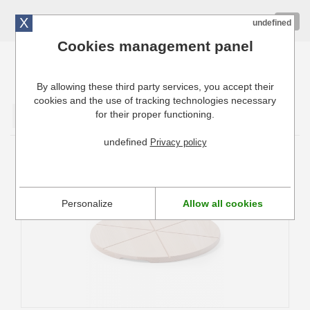
X
01 72 10 10 40
Togg
undefined
navig
Cookies management panel
By allowing these third party services, you accept their
Cuisinresto: Ustensiles de cuisine pour professionnels
cookies and the use of tracking technologies necessary
for their proper functioning.
Valider
undefined
Privacy policy
Planche à Pizza Hendi
Personalize
Allow all cookies