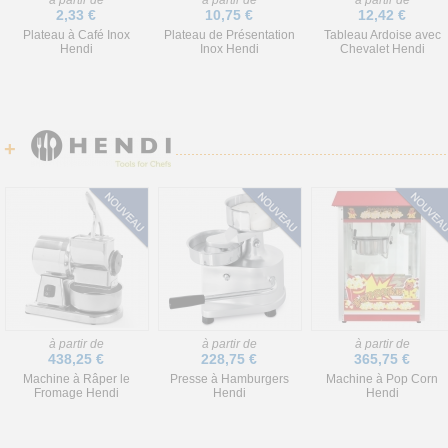
à partir de
à partir de
à partir de
2,33 €
10,75 €
12,42 €
Plateau à Café Inox
Plateau de Présentation
Tableau Ardoise avec
Hendi
Inox Hendi
Chevalet Hendi
+
à partir de
à partir de
à partir de
438,25 €
228,75 €
365,75 €
Machine à Râper le
Presse à Hamburgers
Machine à Pop Corn
Fromage Hendi
Hendi
Hendi