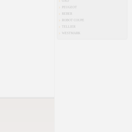
OXO
PEUGEOT
REBER
ROBOT COUPE
TELLIER
WESTMARK