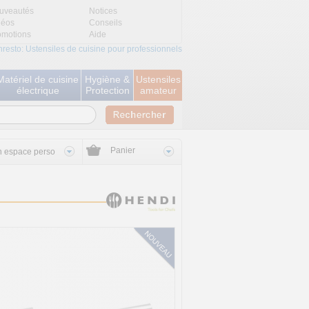
uveautés
Notices
déos
Conseils
omotions
Aide
nresto: Ustensiles de cuisine pour professionnels
Matériel de cuisine
Hygiène &
Ustensiles
électrique
Protection
amateur
Panier
 espace perso