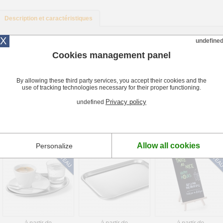
Description et caractéristiques
X
Descriptif Chevalet de Table Réservé Hendi
undefine
Le Chevalet de Table Réservé Hendi est réalisé en acier inoxydable. Il est condit
Cookies management panel
Caractéristiques Chevalet de Table Réservé Hendi
- Acier inoxydable.
By allowing these third party services, you accept their cookies and the
- Dimensions : 50 x 35 x 40 mm.
use of tracking technologies necessary for their proper functioning.
Privacy policy
undefined
Produits complémentaires
+
Allow all cookies
Personalize