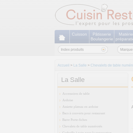
Cuisson
Pâtisserie
Matérie
Boulangerie
préparat
Index produits
Marque
Accueil
>
La Salle
>
Chevalets de table numér
La Salle
Accessoires de table
Ardoise
Assiette plateau en ardoise
Bacs à couverts pour restaurant
Barre Porte-fiches
Chevalets de table numérotés
Corbeille à pain pour la restauration