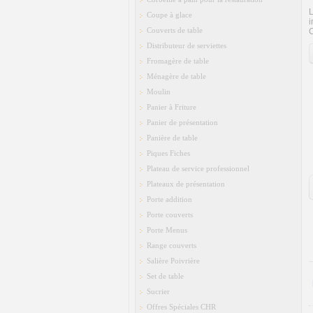
L
Coupe à glace
i
Couverts de table
C
Distributeur de serviettes
Fromagère de table
Ménagère de table
Moulin
Panier à Friture
Panier de présentation
Panière de table
Piques Fiches
Plateau de service professionnel
Plateaux de présentation
Porte addition
Porte couverts
Porte Menus
Range couverts
Salière Poivrière
Set de table
Sucrier
Offres Spéciales CHR