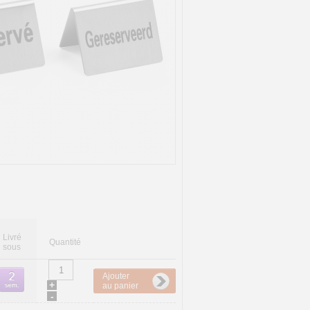
Livré
Quantité
sous
Ajouter
+
au panier
-