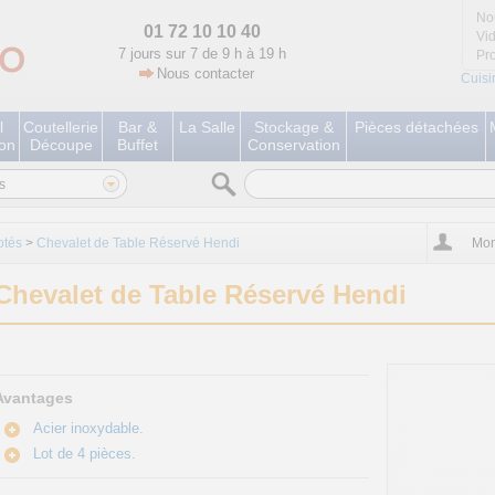
No
01 72 10 10 40
Vi
7 jours sur 7 de 9 h à 19 h
Pr
Nous contacter
Cuisi
l
Coutellerie
Bar &
La Salle
Stockage &
Pièces détachées
ion
Découpe
Buffet
Conservation
s
otés
>
Chevalet de Table Réservé Hendi
Mon
Chevalet de Table Réservé Hendi
Avantages
Acier inoxydable.
Lot de 4 pièces.