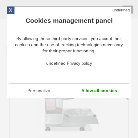
X
01 72 10 10 40
Togg
undefined
navig
Cookies management panel
By allowing these third party services, you accept their
Cuisinresto: Ustensiles de cuisine pour professionnels
cookies and the use of tracking technologies necessary
for their proper functioning.
Valider
undefined
Privacy policy
Pièces détachées coupe-légumes Dito
Sama 603429
Personalize
Allow all cookies