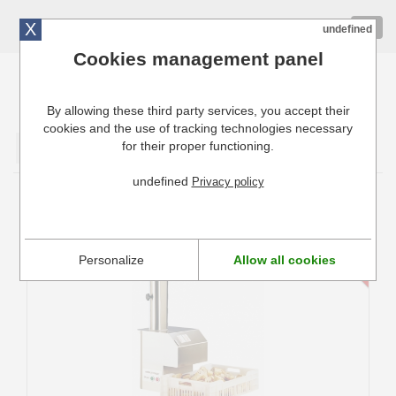
X
01 72 10 10 40
Togg
undefined
navig
Cookies management panel
By allowing these third party services, you accept their
Cuisinresto: Ustensiles de cuisine pour professionnels
cookies and the use of tracking technologies necessary
for their proper functioning.
Valider
undefined
Privacy policy
Trancheur à pain électrique Robot Coupe
TP 180
Personalize
Allow all cookies