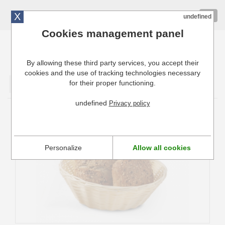
X
01 72 10 10 40
Togg
undefined
navig
Cookies management panel
By allowing these third party services, you accept their
Cuisinresto: Ustensiles de cuisine pour professionnels
cookies and the use of tracking technologies necessary
for their proper functioning.
Valider
undefined
Privacy policy
Corbeille à pain ronde 20 cm hendi
Personalize
Allow all cookies