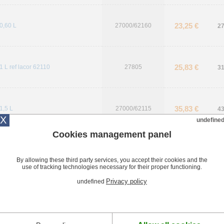
23,25 €
0,60 L
27000/62160
27
25,83 €
1 L ref lacor 62110
27805
31
35,83 €
1,5 L
27000/62115
43
X
undefine
Cookies management panel
41,42 €
2 L
27000/62120
49
By allowing these third party services, you accept their cookies and the
use of tracking technologies necessary for their proper functioning.
Privacy policy
undefined
Description et caractéristiques
Description Cafetière de service inox Classic Lacor