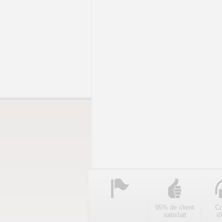
95% de client
Co
satisfait
d'