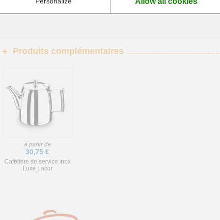
Allow all cookies
Personalize
La Cafetière de service inox Classic Lacor Bénéficie d'un excellent rapport qualité
votre service du café à table ou au buffet.
Produits complémentaires
+
à partir de
30,75 €
Cafetière de service inox
Luxe Lacor