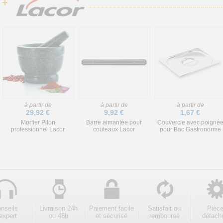
+
à partir de
à partir de
à partir de
29,92 €
9,92 €
1,67 €
Mortier Pilon
Barre aimantée pour
Couvercle avec poigné
professionnel Lacor
couteaux Lacor
pour Bac Gastronorme
nseils
Livraison 24h
Paiement facile
Satisfait ou
Pièc
expert
ou 48h
et sécurisé
remboursé
détach