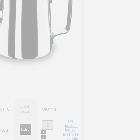
Livré
ix TTC
Quantité
sous
Me
prévenir
lors de
,50 €
+
la remise
-
en vente