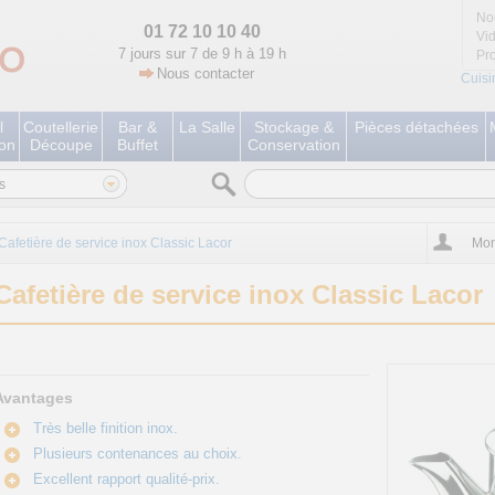
No
01 72 10 10 40
Vi
7 jours sur 7 de 9 h à 19 h
Pr
Nous contacter
Cuisi
l
Coutellerie
Bar &
La Salle
Stockage &
Pièces détachées
ion
Découpe
Buffet
Conservation
s
Cafetière de service inox Classic Lacor
Mon
Cafetière de service inox Classic Lacor
Avantages
Très belle finition inox.
Plusieurs contenances au choix.
Excellent rapport qualité-prix.