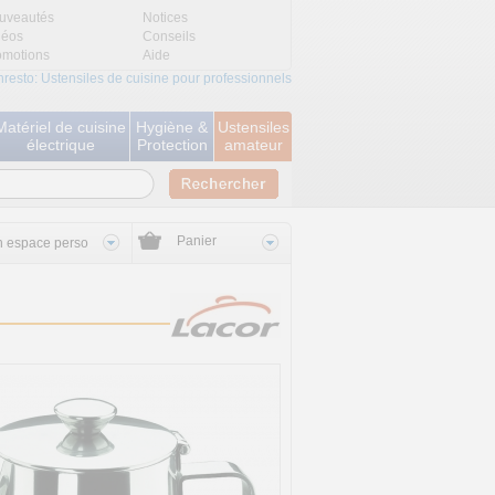
uveautés
Notices
déos
Conseils
omotions
Aide
nresto: Ustensiles de cuisine pour professionnels
Matériel de cuisine
Hygiène &
Ustensiles
électrique
Protection
amateur
Panier
 espace perso