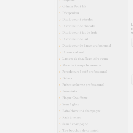
Crémier Pot à lait
Décapsuleur
Distributeur à céréales
L
Distributeur de chocolat
e
Distributeur à jus de fruit
v
Distributeur de lait
Distributeur de Sauce professionnel
Doseur à alcool
Lampes de chauffage infra-rouge
Marmite à soupe bain-marie
Percolateurs à café professionnel
Pichets
Pichet isotherme professionnel
Présentoirs
Plaque Chauffante
Seau à glace
Rafraîchisseur à champagne
Rack à verres
Seau à champagne
Tire-bouchon de comptoir