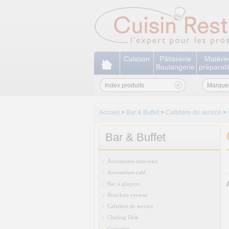
Cuisson
Pâtisserie
Matérie
Boulangerie
préparat
Index produits
Marque
Accueil
>
Bar & Buffet
>
Cafetière de service
>
Bar & Buffet
Accessoires astucieux
Accessoires café
Bac à glaçons
Bouchon verseur
Cafetière de service
Chafing Dish
Coquetier