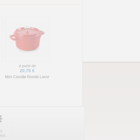
à partir de
20,75 €
e
Mini Cocotte Ronde Lacor
es
ées