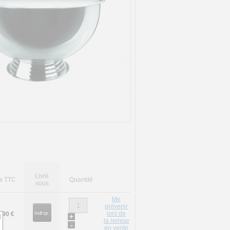
Livré
ix TTC
Quantité
sous
Me
prévenir
lors de
,90 €
+
d
la remise
-
en vente