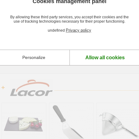
Cookies management panel
By allowing these third party services, you accept their cookies and the
Description et caractéristiques
use of tracking technologies necessary for their proper functioning.
Privacy policy
undefined
Description Vasque à champagne en inox Lacor
Le rafraîchisseur à champagne en inox Lacor vous permet de garder votre champagne au 
Caractéristiques Vasque à champagne en inox Lacor
En inox 18/10. 36 x 20 cm.
Allow all cookies
Personalize
+