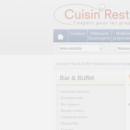
Cuisson
Pâtisserie
Matérie
Boulangerie
préparat
Index produits
Marque
Accueil
>
Bar & Buffet
>
Rafraîchisseur à cha
Bar & Buffet
Accessoires astucieux
Accessoires café
Bac à glaçons
Bouchon verseur
Cafetière de service
Chafing Dish
Coquetier