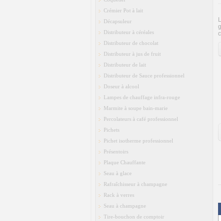
Crémier Pot à lait
L
Décapsuleur
g
Distributeur à céréales
c
Distributeur de chocolat
Distributeur à jus de fruit
Distributeur de lait
Distributeur de Sauce professionnel
Doseur à alcool
Lampes de chauffage infra-rouge
Marmite à soupe bain-marie
Percolateurs à café professionnel
Pichets
Pichet isotherme professionnel
Présentoirs
Plaque Chauffante
Seau à glace
Rafraîchisseur à champagne
Rack à verres
Seau à champagne
Tire-bouchon de comptoir