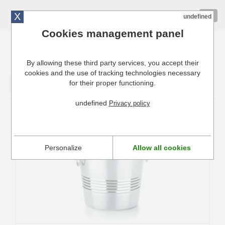
X
01 72 10 10 40
Togg
undefined
navig
Cookies management panel
By allowing these third party services, you accept their
Cuisinresto: Ustensiles de cuisine pour professionnels
cookies and the use of tracking technologies necessary
for their proper functioning.
Valider
undefined
Privacy policy
Seau à champagne en inox Lacor
Personalize
Allow all cookies