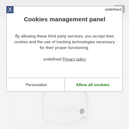
X
01 72 10 10 40
Togg
undefined
navig
Cookies management panel
By allowing these third party services, you accept their
Cuisinresto: Ustensiles de cuisine pour professionnels
cookies and the use of tracking technologies necessary
for their proper functioning.
Valider
undefined
Privacy policy
Cloche à Fumer Lacor
Personalize
Allow all cookies