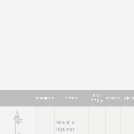
Prix
Marque
Titre
Dispo
Ajou
TTC
Moulin à
légumes