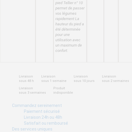
pied Tellier n° 10
permet de passer
vos légumes
rapidement La
hauteur du pied a
été déterminée
pour une
utilisation avec
un maximum de
confort.
Livraison
Livraison
Livraison
Livraison
sous 48 h
sous 1 semaine
sous 10 jours
sous 2 semaines
Livraison
Produit
sous 3 semaines
indisponible
Commandez sereinement
Paiement sécurisé
Livraison 24h ou 48h
Satisfait ou remboursé
Des services uniques