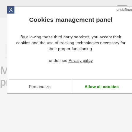
X
01 72 10 10 40
Togg
undefine
navig
Cookies management panel
By allowing these third party services, you accept their
Cuisinresto: Ustensiles de cuisine pour professionnels
cookies and the use of tracking technologies necessary for
their proper functioning.
Valider
undefined
Privacy policy
Moulin à légumes
professionnel Tellier
Personalize
Allow all cookies