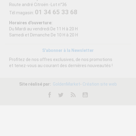
à partir de
Route andré Citroën -Lot n°36
01 34 65 33 68
545,83 €
Tél magasin:
Balance électronique à colonne Tellier
Horaires d'ouverture:
Du Mardi au vendredi De 11 H à 20 H
Samedi et Dimanche De 10 H à 20 H
S'abonner à la Newsletter
Profitez de nos offres exclusives, de nos promotions
à partir de
et tenez-vous au courant des dernières nouveautés !
21,33 €
Poêle Anti-adhésive Choc De Buyer HACCP Jaune
Site réalisé par:
GoldenMarket
-
Création site web
à partir de
309,00 €