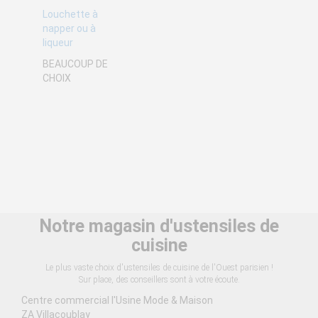
Louchette à
napper ou à
à partir de
liqueur
271,67 €
BEAUCOUP DE
CHOIX
Coupe-frites professionnel Tellier LT CS à poser
à partir de
11,58 €
Notre magasin d'ustensiles de
Balance électronique professionnelle Tellier
cuisine
Le plus vaste choix d'ustensiles de cuisine de l'Ouest parisien !
Sur place, des conseillers sont à votre écoute.
Centre commercial l'Usine Mode & Maison
ZA Villacoublay